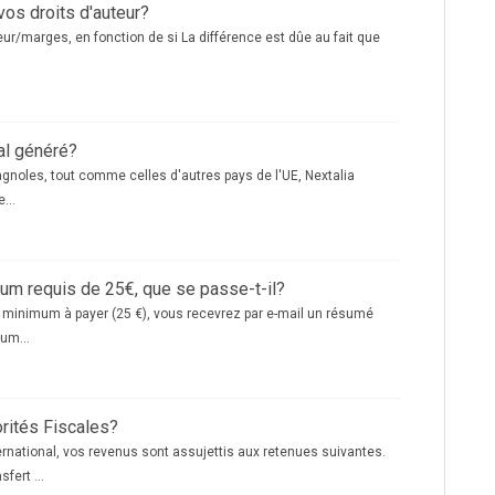
vos droits d'auteur?
teur/marges, en fonction de si La différence est dûe au fait que
al généré?
agnoles, tout comme celles d'autres pays de l'UE, Nextalia
...
mum requis de 25€, que se passe-t-il?
le minimum à payer (25 €), vous recevrez par e-mail un résumé
um...
orités Fiscales?
rnational, vos revenus sont assujettis aux retenues suivantes.
fert ...