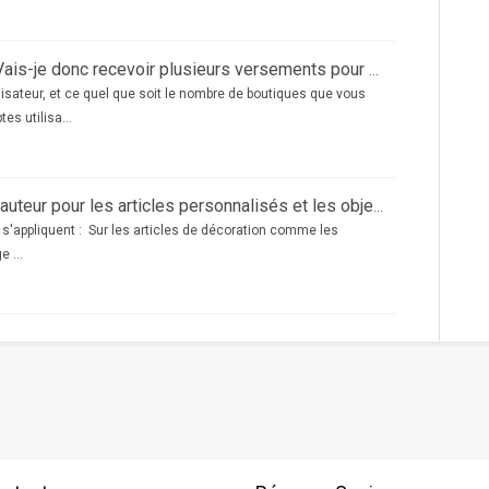
Je possède plusieurs boutiques : Vais-je donc recevoir plusieurs versements pour mes droits d’auteur?
sateur, et ce quel que soit le nombre de boutiques que vous
s utilisa...
Comment fonctionnent les droits d’auteur pour les articles personnalisés et les objets de décoration
 s'appliquent : Sur les articles de décoration comme les
 ...