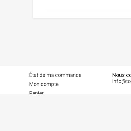
État de ma commande
Nous co
info@to
Mon compte
Panier
Protection de données
Polítique de Cookies
Condi