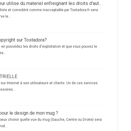
Que se passe-t-il lorsqu'un utilisateur utilise du materiel enfreignant les droits d'auteur?
e liste et considéré comme inacceptable par Tostadora.fr sera
e le...
opyright sur Tostadora?
 en possédez les droits d'exploitation et que vous pouvez le
s...
TRIELLE
ur Internet à ses utilisateurs et clients. Un de ces services
soires....
 pour le design de mon mug ?
 peux choisir quelle vue du mug (Gauche, Centre ou Droite) sera
od...