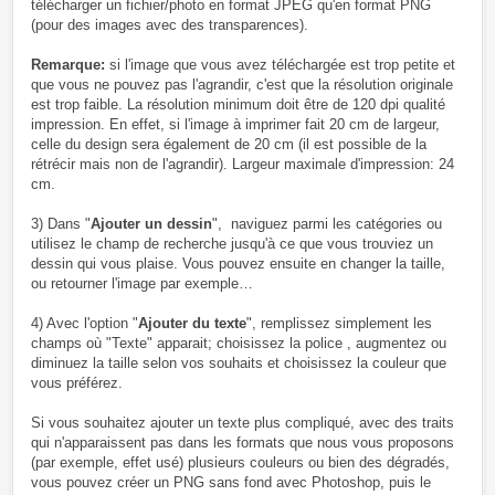
télécharger un fichier/photo en format JPEG qu'en format PNG
(pour des images avec des transparences).
Remarque:
si l'image que vous avez téléchargée est trop petite et
que vous ne pouvez pas l'agrandir, c'est que la résolution originale
est trop faible. La résolution minimum doit être de 120 dpi qualité
impression. En effet, si l'image à imprimer fait 20 cm de largeur,
celle du design sera également de 20 cm (il est possible de la
rétrécir mais non de l'agrandir). Largeur maximale d'impression: 24
cm.
3) Dans "
Ajouter un dessin
", naviguez parmi les catégories ou
utilisez le champ de recherche jusqu'à ce que vous trouviez un
dessin qui vous plaise. Vous pouvez ensuite en changer la taille,
ou retourner l'image par exemple…
4) Avec l'option "
Ajouter du texte
", remplissez simplement les
champs où "Texte" apparait; choisissez la police , augmentez ou
diminuez la taille selon vos souhaits et choisissez la couleur que
vous préférez.
Si vous souhaitez ajouter un texte plus compliqué, avec des traits
qui n'apparaissent pas dans les formats que nous vous proposons
(par exemple, effet usé) plusieurs couleurs ou bien des dégradés,
vous pouvez créer un PNG sans fond avec Photoshop, puis le