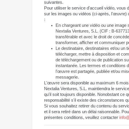
suivantes.
Pour utiliser le service d'accueil vidéo, vous d
sur les images ou vidéos (ci-après, l'œuvre) 
:
En chargeant une vidéo ou une image sur
Nextalia Ventures, S.L. (CIF : B-63771349
transférable et avec le droit de concéder
transformer, afficher et communiquer p
Le destinataire, destinataires et/ou un 
télécharger, mettre à disposition et com
de téléchargement ou de publication su
instantanée. Les termes et conditions d
l'œuvre est partagée, publiée et/ou mis
messagerie.
L'œuvre sera disponible au maximum 6 mois 
Nextalia Ventures, S.L. maintiendra le service
qu'il soit toujours disponible. Nonobstant ce q
responsabilité s'il existe des circonstances q
Si vous souhaitez retirer du contenu du servic
et il sera retiré dans un délai raisonnable. Po
présentes conditions, veuillez contacter 
info@